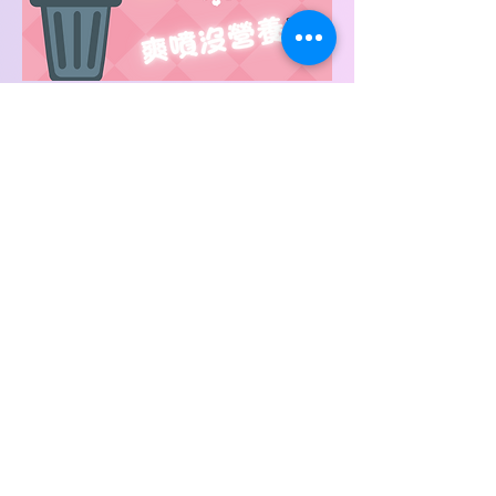
About
✨ 歡迎來到 CutiVerse，可愛與夢想的交匯
點！ ✨
這裡是 可愛神殿 Temple of Cute 官方社群，
連結 偶像 × 女僕 × 粉絲 的夢幻宇宙！
🌟 在 CutiVerse，你可以：
🎤 追蹤偶像的最新動態！
☕ 獲取女僕咖啡廳的獨家福利！
💬 與同好互動，共創可愛文化！
🚀 立即加入，讓可愛閃耀整個宇宙！ 🌍✨
🔗合作邀約：cutiverseco@gmail.com
© 2025 by
irismaid.com