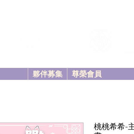
夥伴募集
尊榮會員
桃桃希希-